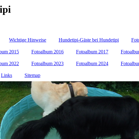
ipi
Wichtige Hinweise
Hundetipi-Gäste bei Hundetipi
Fot
lbum 2015
Fotoalbum 2016
Fotoalbum 2017
Fotoalb
lbum 2022
Fotoalbum 2023
Fotoalbum 2024
Fotoalb
Links
Sitemap